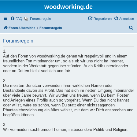
woodworking.de
FAQ
Forumsregeln
Registrieren
Anmelden
S
Foren-Übersicht
Forumsregeln
u
Forumsregeln
c
h
1.
Auf den Foren von woodworking.de gehen wir respektvoll und in einem
e
freundlichen Ton miteinander um, so als ob wir uns nicht im Internet,
sondern in der Werkstatt gegenüber stünden. Auch Kritik untereinander
oder an Dritten bleibt sachlich und fair.
2.
Die meisten Benutzer verwenden ihren wirklichen Namen oder
Bestandteile davon als Profil. Das hat sich im netten Umgang miteinander
über viele Jahre bewährt. Wir würden uns freuen, wenn Du beim Posten
und Anlegen eines Profils auch so vorgehst. Wenn Du das nicht kannst
oder willst, wäre es schön, wenn Du statt einer nichtssagenden
Phantasiebezeichnung ein Alias wählst, mit dem wir Dich ansprechen und
begrüßen können.
3.
Wir vermeiden sachfremde Themen, insbesondere Politik und Religion.