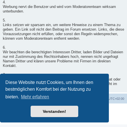
4.
Werbung nervt die Benutzer und wird vom Moderatorenteam wirksam
unterbunden.
5.
Links setzen wir sparsam ein, um weitere Hinweise zu einem Thema zu
geben. Ein Link soll nicht den Beitrag im Forum ersetzen. Links, die diese
Voraussetzungen nicht erfüllen, oder sonst den Regeln widersprechen,
können vom Moderatorenteam entfernt werden.
6.
Wir beachten die berechtigten Interessen Dritter, laden Bilder und Dateien
nur mit Zustimmung des Rechtsinhabers hoch, nennen nicht ungefragt
Namen Dritter und klären unsere Probleme mit Firmen im direkten
Kontakt.
7.
Wenn ein Moderator doch einmal in Deinen Beitrag eingegriffen hat oder
Diese Website nutzt Cookies, um Ihnen den
er nicht freigegeben wurde, wende Dich per Kontaktformular - nicht im
Forum - an einen Moderator.
bestmöglichen Komfort bei der Nutzung zu
bieten.
Mehr erfahren
Foren-Übersicht
Alle Zeiten sind
UTC+02:00
Powered by
phpBB
® Forum Software © phpBB Limited
Verstanden!
Deutsche Übersetzung durch
phpBB.de
Datenschutz
|
Nutzungsbedingungen