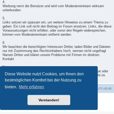
4.
Werbung nervt die Benutzer und wird vom Moderatorenteam wirksam
unterbunden.
5.
Links setzen wir sparsam ein, um weitere Hinweise zu einem Thema zu
geben. Ein Link soll nicht den Beitrag im Forum ersetzen. Links, die diese
Voraussetzungen nicht erfüllen, oder sonst den Regeln widersprechen,
können vom Moderatorenteam entfernt werden.
6.
Wir beachten die berechtigten Interessen Dritter, laden Bilder und Dateien
nur mit Zustimmung des Rechtsinhabers hoch, nennen nicht ungefragt
Namen Dritter und klären unsere Probleme mit Firmen im direkten
Kontakt.
7.
Wenn ein Moderator doch einmal in Deinen Beitrag eingegriffen hat oder
Diese Website nutzt Cookies, um Ihnen den
er nicht freigegeben wurde, wende Dich per Kontaktformular - nicht im
Forum - an einen Moderator.
bestmöglichen Komfort bei der Nutzung zu
bieten.
Mehr erfahren
Foren-Übersicht
Alle Zeiten sind
UTC+02:00
Powered by
phpBB
® Forum Software © phpBB Limited
Verstanden!
Deutsche Übersetzung durch
phpBB.de
Datenschutz
|
Nutzungsbedingungen