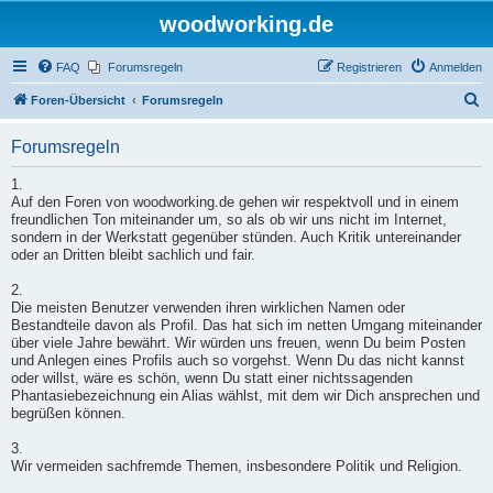
woodworking.de
FAQ
Forumsregeln
Registrieren
Anmelden
S
Foren-Übersicht
Forumsregeln
u
Forumsregeln
c
h
1.
Auf den Foren von woodworking.de gehen wir respektvoll und in einem
e
freundlichen Ton miteinander um, so als ob wir uns nicht im Internet,
sondern in der Werkstatt gegenüber stünden. Auch Kritik untereinander
oder an Dritten bleibt sachlich und fair.
2.
Die meisten Benutzer verwenden ihren wirklichen Namen oder
Bestandteile davon als Profil. Das hat sich im netten Umgang miteinander
über viele Jahre bewährt. Wir würden uns freuen, wenn Du beim Posten
und Anlegen eines Profils auch so vorgehst. Wenn Du das nicht kannst
oder willst, wäre es schön, wenn Du statt einer nichtssagenden
Phantasiebezeichnung ein Alias wählst, mit dem wir Dich ansprechen und
begrüßen können.
3.
Wir vermeiden sachfremde Themen, insbesondere Politik und Religion.